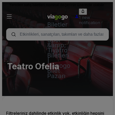
Yeniden satış biletleri nominal değerinin üzerinde olabilir.
1 new
notification
Biletler
-
Konser,
Spor
&amp;
Tiyatro
Biletleri
|
Teatro Ofelia
viagogo
Bilet
Pazarı
Filtreleriniz dahilinde etkinlik yok, etkinliğin hepsini