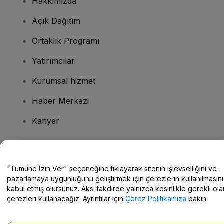
Hakkımızda
Açık Dağıtım
Ortaklık Programı
Yatırımcılar
Kurumsal hizmet
Haber Merkezi
Kariyer
Sorularınız mı var?
"Tümüne İzin Ver" seçeneğine tıklayarak sitenin işlevselliğini ve
pazarlamaya uygunluğunu geliştirmek için çerezlerin kullanılmasını
Yardım Merkezi / Bize Ulaşın
kabul etmiş olursunuz. Aksi takdirde yalnızca kesinlikle gerekli ola
çerezleri kullanacağız. Ayrıntılar için
Çerez Politikamıza
bakın.