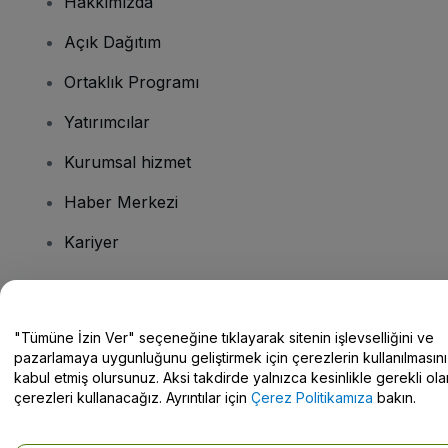
Hakkımızda
Açık Dağıtım
Ortaklık Programı
Yatırımcılar
Kurumsal hizmet
Haber Merkezi
Kariyer
Sorularınız mı var?
"Tümüne İzin Ver" seçeneğine tıklayarak sitenin işlevselliğini ve
pazarlamaya uygunluğunu geliştirmek için çerezlerin kullanılmasını
Yardım Merkezi / Bize Ulaşın
kabul etmiş olursunuz. Aksi takdirde yalnızca kesinlikle gerekli ola
çerezleri kullanacağız. Ayrıntılar için
Çerez Politikamıza
bakın.