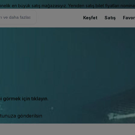
elik en büyük satış mağazasıyız. Yeniden satış bilet fiyatları nominal
Keşfet
Satış
Favor
ni görmek için tıklayın.
tunuza gönderilsin