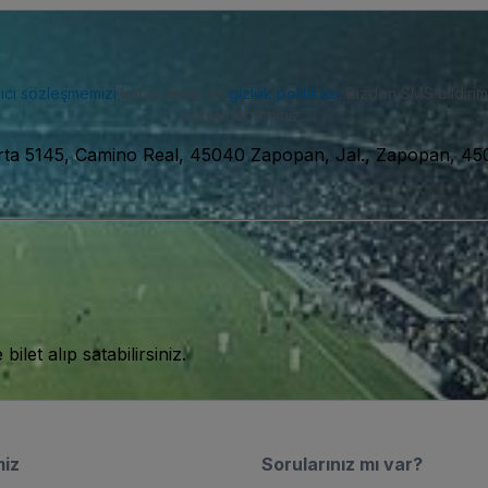
nıcı sözleşmemizi
kabul etmiş ve
gizlilik politikası
. Bizden SMS bildiriml
vazgeçebilirsiniz.
rta 5145, Camino Real, 45040 Zapopan, Jal., Zapopan, 45
let alıp satabilirsiniz.
miz
Sorularınız mı var?