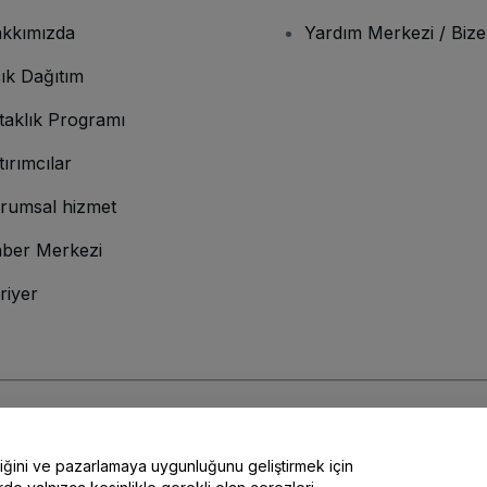
kkımızda
Yardım Merkezi / Bize
ık Dağıtım
taklık Programı
tırımcılar
rumsal hizmet
ber Merkezi
riyer
lamına gelir
ve
Gizlilik Politikası
ve
Çerez Politikası
ve
Mobil Gizlilik Politikası
liğini ve pazarlamaya uygunluğunu geliştirmek için