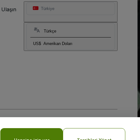
 Ulaşın
Türkiye
Türkçe
US$
Amerikan Doları