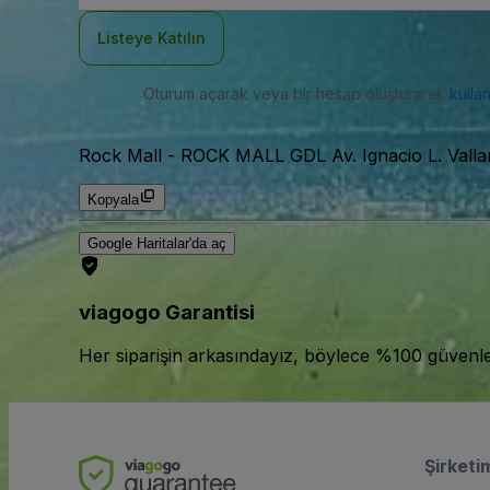
Adresi
Listeye Katılın
Oturum açarak veya bir hesap oluşturarak
kulla
Rock Mall
-
ROCK MALL GDL Av. Ignacio L. Valla
Kopyala
Google Haritalar'da aç
viagogo Garantisi
Her siparişin arkasındayız, böylece %100 güvenle bi
Şirketi