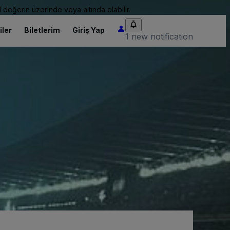
 değerin üzerinde veya altında olabilir.
iler
Biletlerim
Giriş Yap
1 new notification