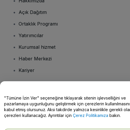
Hakkımızda
Açık Dağıtım
Ortaklık Programı
Yatırımcılar
Kurumsal hizmet
Haber Merkezi
Kariyer
Sorularınız mı var?
"Tümüne İzin Ver" seçeneğine tıklayarak sitenin işlevselliğini ve
pazarlamaya uygunluğunu geliştirmek için çerezlerin kullanılmasını
Yardım Merkezi / Bize Ulaşın
kabul etmiş olursunuz. Aksi takdirde yalnızca kesinlikle gerekli ola
çerezleri kullanacağız. Ayrıntılar için
Çerez Politikamıza
bakın.