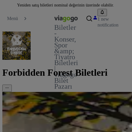
Yeniden satış biletleri nominal değerinin üzerinde olabilir.
Menü
1 new
notification
Biletler
-
Konser,
Spor
&amp;
Tiyatro
Biletleri
|
Forbidden Forest Biletleri
viagogo
Bilet
Pazarı