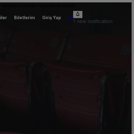
 değerin üzerinde veya altında olabilir.
iler
Biletlerim
Giriş Yap
1 new notification