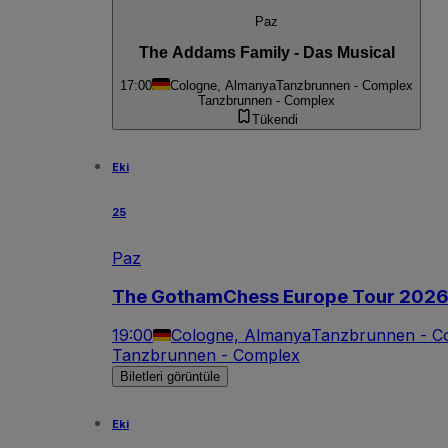
Paz
The Addams Family - Das Musical
17:00
Cologne, Almanya
Tanzbrunnen - Complex
Tanzbrunnen - Complex
Tükendi
Eki
25
Paz
The GothamChess Europe Tour 202
19:00
Cologne, Almanya
Tanzbrunnen - C
Tanzbrunnen - Complex
Biletleri görüntüle
Eki