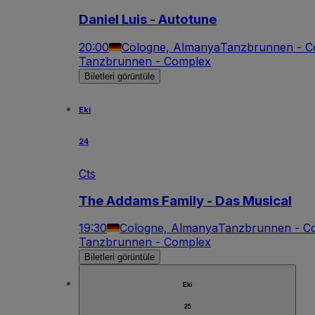
Daniel Luis - Autotune
20:00
Cologne, Almanya
Tanzbrunnen - C
Tanzbrunnen - Complex
Biletleri görüntüle
Eki
24
Cts
The Addams Family - Das Musical
19:30
Cologne, Almanya
Tanzbrunnen - C
Tanzbrunnen - Complex
Biletleri görüntüle
Eki
25