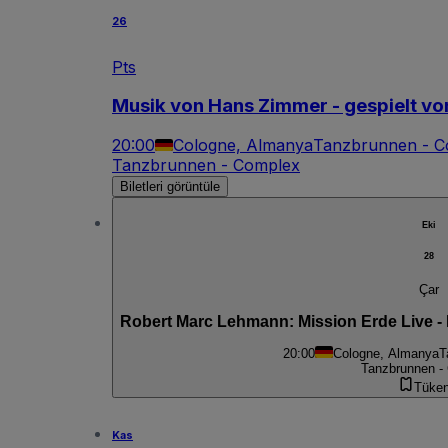
26
Pts
Musik von Hans Zimmer - gespielt vo
20:00
Cologne, Almanya
Tanzbrunnen - C
Tanzbrunnen - Complex
Biletleri görüntüle
Eki
28
Çar
Robert Marc Lehmann: Mission Erde Live - D
20:00
Cologne, Almanya
T
Tanzbrunnen -
Tüken
Kas