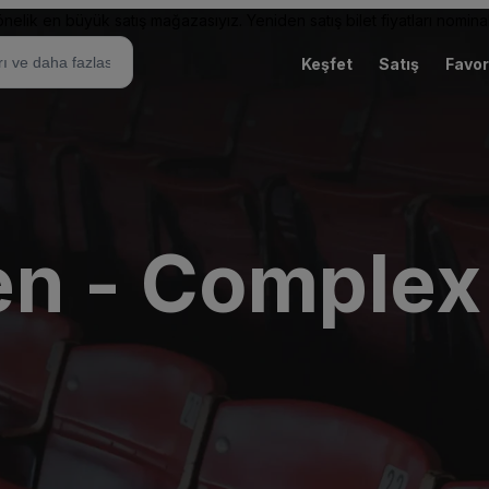
elik en büyük satış mağazasıyız. Yeniden satış bilet fiyatları nominal
Keşfet
Satış
Favor
n - Complex