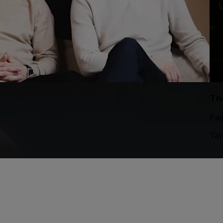
Th
Paz
Tan