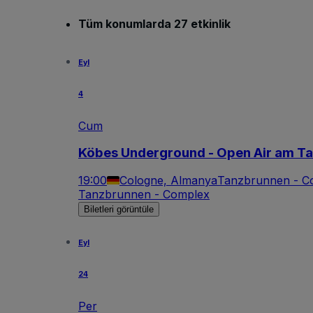
Tüm konumlarda 27 etkinlik
Eyl
4
Cum
Köbes Underground - Open Air am T
19:00
Cologne, Almanya
Tanzbrunnen - C
Tanzbrunnen - Complex
Biletleri görüntüle
Eyl
24
Per