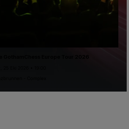
e GothamChess Europe Tour 2026
, 25 Eki 2026 • 19:00
zbrunnen - Complex