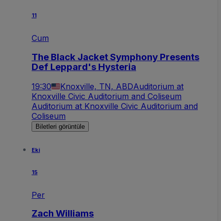
11
Cum
The Black Jacket Symphony Presents
Def Leppard's Hysteria
19:30
Knoxville, TN, ABD
Auditorium at
Knoxville Civic Auditorium and Coliseum
Auditorium at Knoxville Civic Auditorium and
Coliseum
Biletleri görüntüle
Eki
15
Per
Zach Williams