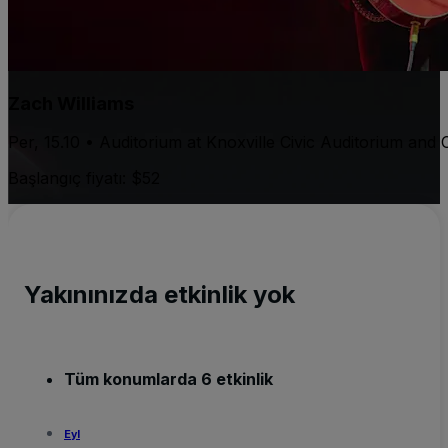
Zach Williams
Per, 15.10 • Auditorium at Knoxville Civic Auditorium and
Başlangıç fiyatı: $52
Yakınınızda etkinlik yok
Tüm konumlarda 6 etkinlik
Eyl