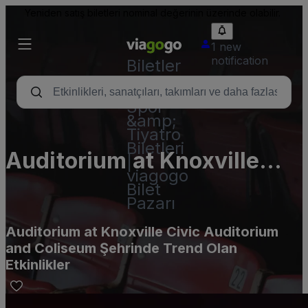
Yeniden satış biletleri nominal değerinin üzerinde olabilir.
1 new
notification
Biletler
-
Konser,
Spor
&amp;
Tiyatro
Biletleri
Auditorium at Knoxville
|
viagogo
Civic Auditorium and
Bilet
Pazarı
Coliseum
Auditorium at Knoxville Civic Auditorium
and Coliseum Şehrinde Trend Olan
Etkinlikler