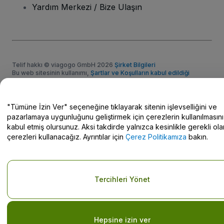
Yardım Merkezi / Bize Ulaşın
Telif hakkı © viagogo GmbH 2026
Şirket Bilgileri
Bu web sitesinin kullanımı,
Şartlar ve Koşulların kabul edildiği
anlamına gelir
ve
Gizlilik Politikası
ve
Çerez Politikası
ve
Mobil
Gizlilik Politikası
Do Not Share My Personal Information/Your Privacy Choices
"Tümüne İzin Ver" seçeneğine tıklayarak sitenin işlevselliğini ve
pazarlamaya uygunluğunu geliştirmek için çerezlerin kullanılmasını
kabul etmiş olursunuz. Aksi takdirde yalnızca kesinlikle gerekli ola
çerezleri kullanacağız. Ayrıntılar için
Çerez Politikamıza
bakın.
Tercihleri Yönet
Hepsine izin ver