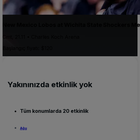
New Mexico Lobos at Wichita State Shockers Me
Cmt, 21.11 • Charles Koch Arena
Başlangıç fiyatı: $120
Yakınınızda etkinlik yok
Tüm konumlarda 20 etkinlik
Ağu