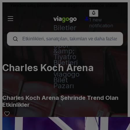
Yeniden satış biletleri nominal değerinin üzerinde olabilir.
1 new
notification
Biletler
-
Konser,
Spor
&amp;
Tiyatro
Biletleri
Charles Koch Arena
|
viagogo
Bilet
Pazarı
Charles Koch Arena Şehrinde Trend Olan
Etkinlikler