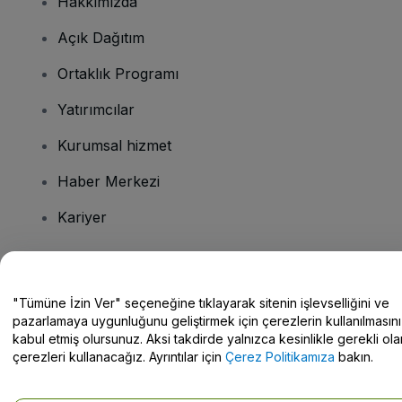
Hakkımızda
Açık Dağıtım
Ortaklık Programı
Yatırımcılar
Kurumsal hizmet
Haber Merkezi
Kariyer
Sorularınız mı var?
"Tümüne İzin Ver" seçeneğine tıklayarak sitenin işlevselliğini ve
pazarlamaya uygunluğunu geliştirmek için çerezlerin kullanılmasını
Yardım Merkezi / Bize Ulaşın
kabul etmiş olursunuz. Aksi takdirde yalnızca kesinlikle gerekli ola
çerezleri kullanacağız. Ayrıntılar için
Çerez Politikamıza
bakın.