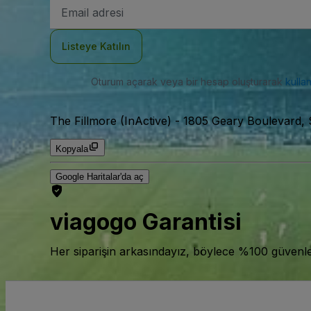
E-
posta
Adresi
Listeye Katılın
Oturum açarak veya bir hesap oluşturarak
kulla
The Fillmore (InActive)
-
1805 Geary Boulevard, 
Kopyala
Google Haritalar'da aç
viagogo Garantisi
Her siparişin arkasındayız, böylece %100 güvenle bi