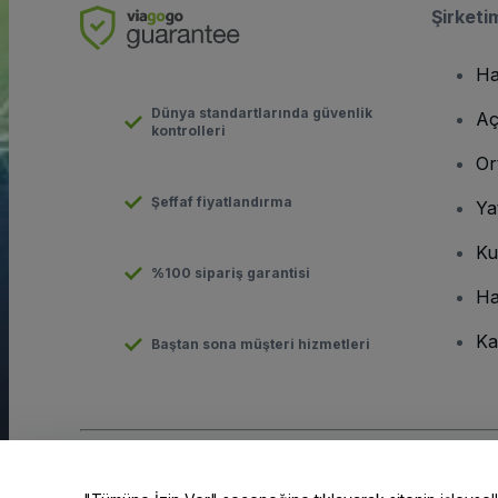
Şirketi
Ha
Dünya standartlarında güvenlik
Aç
kontrolleri
Or
Şeffaf fiyatlandırma
Ya
Ku
%100 sipariş garantisi
Ha
Ka
Baştan sona müşteri hizmetleri
Telif hakkı © viagogo GmbH 2026
Şirket Bilgileri