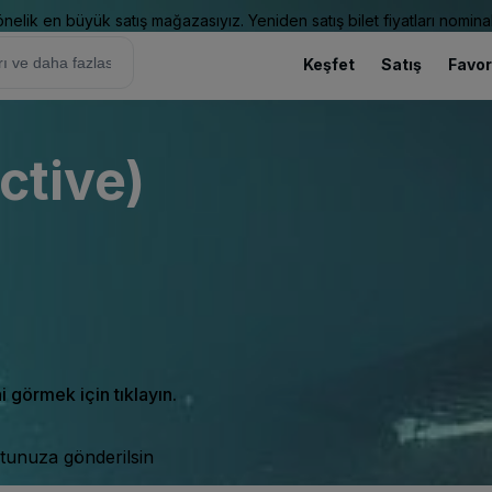
elik en büyük satış mağazasıyız. Yeniden satış bilet fiyatları nominal
Keşfet
Satış
Favor
ctive)
ni görmek için tıklayın.
tunuza gönderilsin