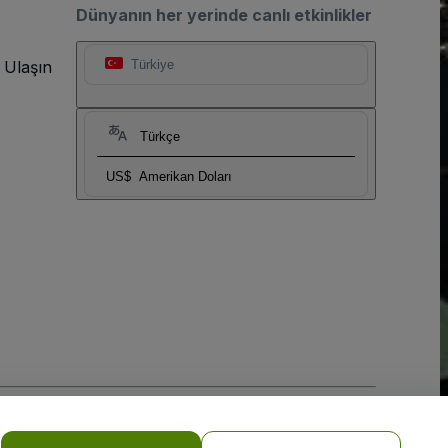
Dünyanın her yerinde canlı etkinlikler
 Ulaşın
Türkiye
Türkçe
US$
Amerikan Doları