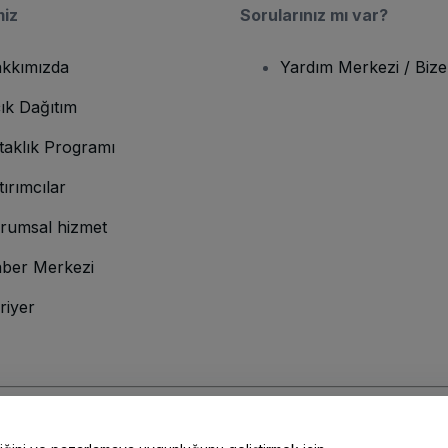
miz
Sorularınız mı var?
kkımızda
Yardım Merkezi / Bize
ık Dağıtım
taklık Programı
tırımcılar
rumsal hizmet
ber Merkezi
riyer