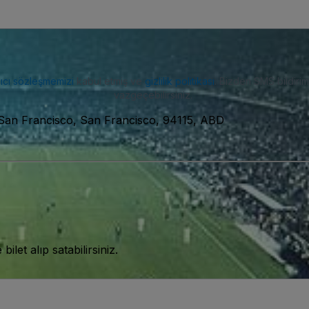
nıcı sözleşmemizi
kabul etmiş ve
gizlilik politikası
. Bizden SMS bildiriml
vazgeçebilirsiniz.
San Francisco, San Francisco, 94115, ABD
let alıp satabilirsiniz.