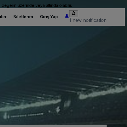
 değerin üzerinde veya altında olabilir.
iler
Biletlerim
Giriş Yap
1 new notification