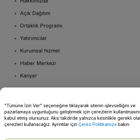
Hakkımızda
Açık Dağıtım
Ortaklık Programı
Yatırımcılar
Kurumsal hizmet
Haber Merkezi
Kariyer
Sorularınız mı var?
"Tümüne İzin Ver" seçeneğine tıklayarak sitenin işlevselliğini ve
pazarlamaya uygunluğunu geliştirmek için çerezlerin kullanılmasını
Yardım Merkezi / Bize Ulaşın
kabul etmiş olursunuz. Aksi takdirde yalnızca kesinlikle gerekli ola
çerezleri kullanacağız. Ayrıntılar için
Çerez Politikamıza
bakın.