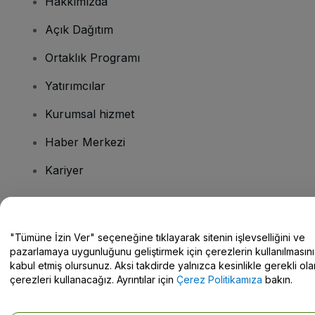
Hakkımızda
Açık Dağıtım
Ortaklık Programı
Yatırımcılar
Kurumsal hizmet
Haber Merkezi
Kariyer
Sorularınız mı var?
"Tümüne İzin Ver" seçeneğine tıklayarak sitenin işlevselliğini ve
pazarlamaya uygunluğunu geliştirmek için çerezlerin kullanılmasını
Yardım Merkezi / Bize Ulaşın
kabul etmiş olursunuz. Aksi takdirde yalnızca kesinlikle gerekli ola
çerezleri kullanacağız. Ayrıntılar için
Çerez Politikamıza
bakın.