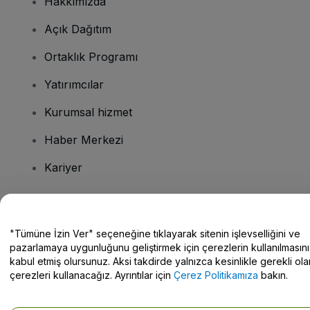
Hakkımızda
Açık Dağıtım
Ortaklık Programı
Yatırımcılar
Kurumsal hizmet
Haber Merkezi
Kariyer
Sorularınız mı var?
"Tümüne İzin Ver" seçeneğine tıklayarak sitenin işlevselliğini ve
pazarlamaya uygunluğunu geliştirmek için çerezlerin kullanılmasını
Yardım Merkezi / Bize Ulaşın
kabul etmiş olursunuz. Aksi takdirde yalnızca kesinlikle gerekli ola
çerezleri kullanacağız. Ayrıntılar için
Çerez Politikamıza
bakın.