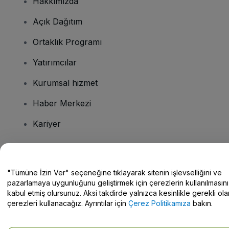
Hakkımızda
Açık Dağıtım
Ortaklık Programı
Yatırımcılar
Kurumsal hizmet
Haber Merkezi
Kariyer
Sorularınız mı var?
"Tümüne İzin Ver" seçeneğine tıklayarak sitenin işlevselliğini ve
pazarlamaya uygunluğunu geliştirmek için çerezlerin kullanılmasını
Yardım Merkezi / Bize Ulaşın
kabul etmiş olursunuz. Aksi takdirde yalnızca kesinlikle gerekli ola
çerezleri kullanacağız. Ayrıntılar için
Çerez Politikamıza
bakın.