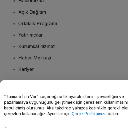
Hakkımızda
Açık Dağıtım
Ortaklık Programı
Yatırımcılar
Kurumsal hizmet
Haber Merkezi
Kariyer
Sorularınız mı var?
"Tümüne İzin Ver" seçeneğine tıklayarak sitenin işlevselliğini ve
pazarlamaya uygunluğunu geliştirmek için çerezlerin kullanılmasını
Yardım Merkezi / Bize Ulaşın
kabul etmiş olursunuz. Aksi takdirde yalnızca kesinlikle gerekli ola
çerezleri kullanacağız. Ayrıntılar için
Çerez Politikamıza
bakın.