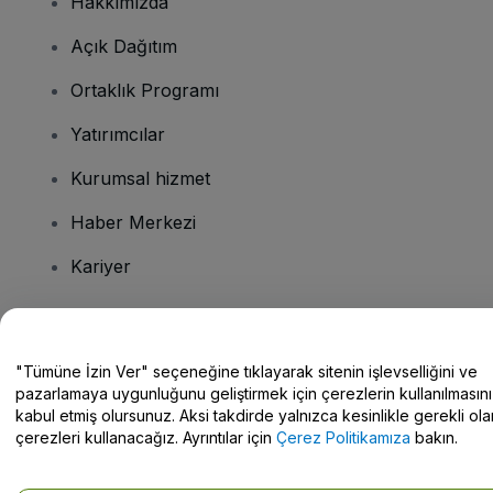
Hakkımızda
Açık Dağıtım
Ortaklık Programı
Yatırımcılar
Kurumsal hizmet
Haber Merkezi
Kariyer
Sorularınız mı var?
"Tümüne İzin Ver" seçeneğine tıklayarak sitenin işlevselliğini ve
pazarlamaya uygunluğunu geliştirmek için çerezlerin kullanılmasını
Yardım Merkezi / Bize Ulaşın
kabul etmiş olursunuz. Aksi takdirde yalnızca kesinlikle gerekli ola
çerezleri kullanacağız. Ayrıntılar için
Çerez Politikamıza
bakın.