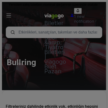
Yeniden satış biletleri nominal değerinin üzerinde olabilir.
1 new
notification
Biletler
-
Konser,
Spor
&amp;
Tiyatro
Biletleri
|
Bullring
viagogo
Bilet
Pazarı
Filtreleriniz dahilinde etkinlik yok, etkinliğin hepsini