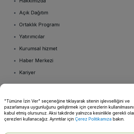
Hakkımızda
Açık Dağıtım
Ortaklık Programı
Yatırımcılar
Kurumsal hizmet
Haber Merkezi
Kariyer
Sorularınız mı var?
"Tümüne İzin Ver" seçeneğine tıklayarak sitenin işlevselliğini ve
pazarlamaya uygunluğunu geliştirmek için çerezlerin kullanılmasını
Yardım Merkezi / Bize Ulaşın
kabul etmiş olursunuz. Aksi takdirde yalnızca kesinlikle gerekli ola
çerezleri kullanacağız. Ayrıntılar için
Çerez Politikamıza
bakın.