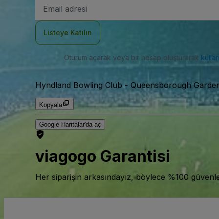
E-
posta
Adresi
Listeye Katılın
Oturum açarak veya bir hesap oluşturarak
kulla
Hyndland Bowling Club
-
Queensborough Gardens,
Kopyala
Google Haritalar'da aç
viagogo Garantisi
Her siparişin arkasındayız, böylece %100 güvenle bi