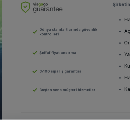
Şirketi
Ha
Dünya standartlarında güvenlik
Aç
kontrolleri
Or
Şeffaf fiyatlandırma
Ya
Ku
%100 sipariş garantisi
Ha
Ka
Baştan sona müşteri hizmetleri
Telif hakkı © viagogo GmbH 2026
Şirket Bilgileri