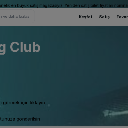
elik en büyük satış mağazasıyız. Yeniden satış bilet fiyatları nominal
Keşfet
Satış
Favor
g Club
ni görmek için tıklayın.
tunuza gönderilsin