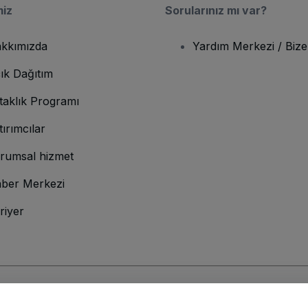
miz
Sorularınız mı var?
kkımızda
Yardım Merkezi / Bize
ık Dağıtım
taklık Programı
tırımcılar
rumsal hizmet
ber Merkezi
riyer