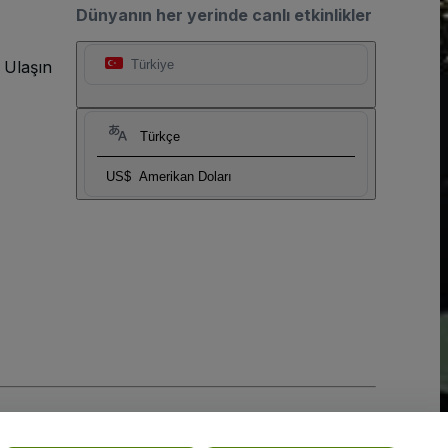
Dünyanın her yerinde canlı etkinlikler
 Ulaşın
Türkiye
Türkçe
US$
Amerikan Doları