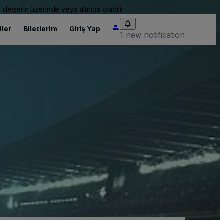
 değerin üzerinde veya altında olabilir.
iler
Biletlerim
Giriş Yap
1 new notification