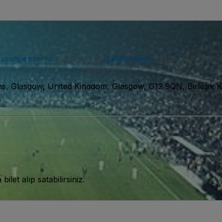
nıcı sözleşmemizi
kabul etmiş ve
gizlilik politikası
. Bizden SMS bildiriml
vazgeçebilirsiniz.
 Glasgow, United Kingdom, Glasgow, G12 9QN, Birleşik Kr
let alıp satabilirsiniz.