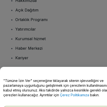
Hakkımızda
Açık Dağıtım
Ortaklık Programı
Yatırımcılar
Kurumsal hizmet
Haber Merkezi
Kariyer
Sorularınız mı var?
"Tümüne İzin Ver" seçeneğine tıklayarak sitenin işlevselliğini ve
pazarlamaya uygunluğunu geliştirmek için çerezlerin kullanılmasını
Yardım Merkezi / Bize Ulaşın
kabul etmiş olursunuz. Aksi takdirde yalnızca kesinlikle gerekli ola
çerezleri kullanacağız. Ayrıntılar için
Çerez Politikamıza
bakın.