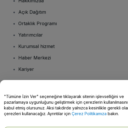
Hakkımızda
Açık Dağıtım
Ortaklık Programı
Yatırımcılar
Kurumsal hizmet
Haber Merkezi
Kariyer
Sorularınız mı var?
"Tümüne İzin Ver" seçeneğine tıklayarak sitenin işlevselliğini ve
pazarlamaya uygunluğunu geliştirmek için çerezlerin kullanılmasını
Yardım Merkezi / Bize Ulaşın
kabul etmiş olursunuz. Aksi takdirde yalnızca kesinlikle gerekli ola
çerezleri kullanacağız. Ayrıntılar için
Çerez Politikamıza
bakın.