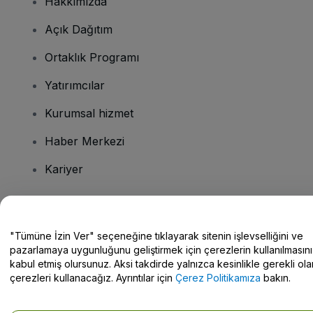
Hakkımızda
Açık Dağıtım
Ortaklık Programı
Yatırımcılar
Kurumsal hizmet
Haber Merkezi
Kariyer
Sorularınız mı var?
"Tümüne İzin Ver" seçeneğine tıklayarak sitenin işlevselliğini ve
pazarlamaya uygunluğunu geliştirmek için çerezlerin kullanılmasını
Yardım Merkezi / Bize Ulaşın
kabul etmiş olursunuz. Aksi takdirde yalnızca kesinlikle gerekli ola
çerezleri kullanacağız. Ayrıntılar için
Çerez Politikamıza
bakın.