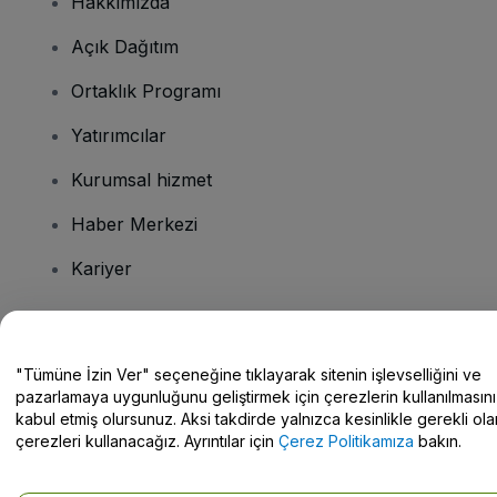
Hakkımızda
Açık Dağıtım
Ortaklık Programı
Yatırımcılar
Kurumsal hizmet
Haber Merkezi
Kariyer
Sorularınız mı var?
"Tümüne İzin Ver" seçeneğine tıklayarak sitenin işlevselliğini ve
pazarlamaya uygunluğunu geliştirmek için çerezlerin kullanılmasını
Yardım Merkezi / Bize Ulaşın
kabul etmiş olursunuz. Aksi takdirde yalnızca kesinlikle gerekli ola
çerezleri kullanacağız. Ayrıntılar için
Çerez Politikamıza
bakın.