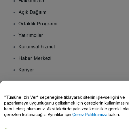
Hakkımızda
Açık Dağıtım
Ortaklık Programı
Yatırımcılar
Kurumsal hizmet
Haber Merkezi
Kariyer
Sorularınız mı var?
"Tümüne İzin Ver" seçeneğine tıklayarak sitenin işlevselliğini ve
pazarlamaya uygunluğunu geliştirmek için çerezlerin kullanılmasını
Yardım Merkezi / Bize Ulaşın
kabul etmiş olursunuz. Aksi takdirde yalnızca kesinlikle gerekli ola
çerezleri kullanacağız. Ayrıntılar için
Çerez Politikamıza
bakın.