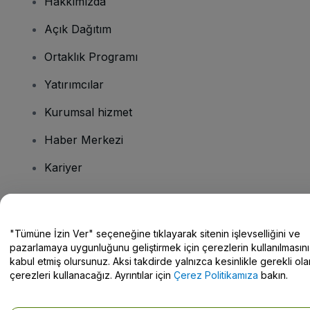
Hakkımızda
Açık Dağıtım
Ortaklık Programı
Yatırımcılar
Kurumsal hizmet
Haber Merkezi
Kariyer
Sorularınız mı var?
"Tümüne İzin Ver" seçeneğine tıklayarak sitenin işlevselliğini ve
pazarlamaya uygunluğunu geliştirmek için çerezlerin kullanılmasını
Yardım Merkezi / Bize Ulaşın
kabul etmiş olursunuz. Aksi takdirde yalnızca kesinlikle gerekli ola
çerezleri kullanacağız. Ayrıntılar için
Çerez Politikamıza
bakın.