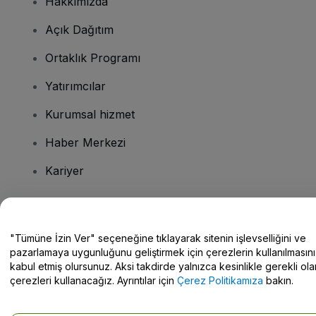
Hakkımızda
Açık Dağıtım
Ortaklık Programı
Yatırımcılar
Kurumsal hizmet
Haber Merkezi
Kariyer
Sorularınız mı var?
"Tümüne İzin Ver" seçeneğine tıklayarak sitenin işlevselliğini ve
pazarlamaya uygunluğunu geliştirmek için çerezlerin kullanılmasını
Yardım Merkezi / Bize Ulaşın
kabul etmiş olursunuz. Aksi takdirde yalnızca kesinlikle gerekli ola
çerezleri kullanacağız. Ayrıntılar için
Çerez Politikamıza
bakın.