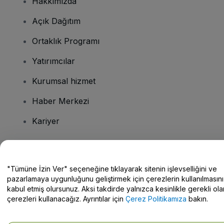
Hakkımızda
Açık Dağıtım
Ortaklık Programı
Yatırımcılar
Kurumsal hizmet
Haber Merkezi
Kariyer
Sorularınız mı var?
"Tümüne İzin Ver" seçeneğine tıklayarak sitenin işlevselliğini ve
pazarlamaya uygunluğunu geliştirmek için çerezlerin kullanılmasını
Yardım Merkezi / Bize Ulaşın
kabul etmiş olursunuz. Aksi takdirde yalnızca kesinlikle gerekli ola
çerezleri kullanacağız. Ayrıntılar için
Çerez Politikamıza
bakın.