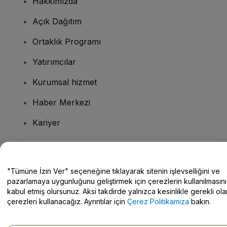
Hakkımızda
Açık Dağıtım
Ortaklık Programı
Yatırımcılar
Kurumsal hizmet
Haber Merkezi
Kariyer
Sorularınız mı var?
"Tümüne İzin Ver" seçeneğine tıklayarak sitenin işlevselliğini ve
pazarlamaya uygunluğunu geliştirmek için çerezlerin kullanılmasını
Yardım Merkezi / Bize Ulaşın
kabul etmiş olursunuz. Aksi takdirde yalnızca kesinlikle gerekli ola
çerezleri kullanacağız. Ayrıntılar için
Çerez Politikamıza
bakın.