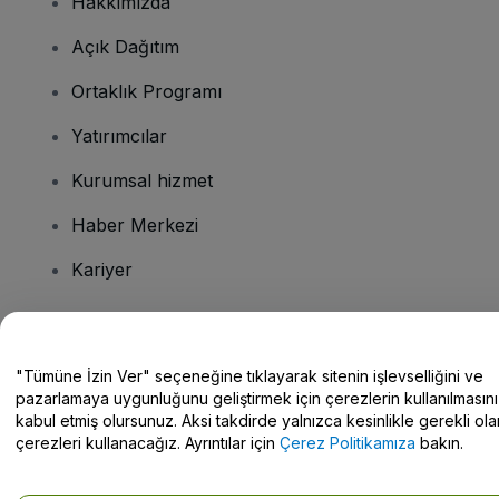
Hakkımızda
Açık Dağıtım
Ortaklık Programı
Yatırımcılar
Kurumsal hizmet
Haber Merkezi
Kariyer
Sorularınız mı var?
"Tümüne İzin Ver" seçeneğine tıklayarak sitenin işlevselliğini ve
pazarlamaya uygunluğunu geliştirmek için çerezlerin kullanılmasını
Yardım Merkezi / Bize Ulaşın
kabul etmiş olursunuz. Aksi takdirde yalnızca kesinlikle gerekli ola
çerezleri kullanacağız. Ayrıntılar için
Çerez Politikamıza
bakın.