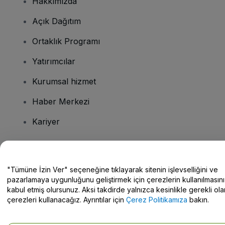
Hakkımızda
Açık Dağıtım
Ortaklık Programı
Yatırımcılar
Kurumsal hizmet
Haber Merkezi
Kariyer
Sorularınız mı var?
"Tümüne İzin Ver" seçeneğine tıklayarak sitenin işlevselliğini ve
pazarlamaya uygunluğunu geliştirmek için çerezlerin kullanılmasını
Yardım Merkezi / Bize Ulaşın
kabul etmiş olursunuz. Aksi takdirde yalnızca kesinlikle gerekli ola
çerezleri kullanacağız. Ayrıntılar için
Çerez Politikamıza
bakın.