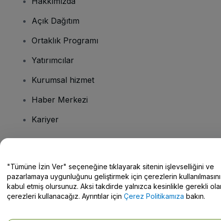
Hakkımızda
Açık Dağıtım
Ortaklık Programı
Yatırımcılar
Kurumsal hizmet
Haber Merkezi
Kariyer
Sorularınız mı var?
"Tümüne İzin Ver" seçeneğine tıklayarak sitenin işlevselliğini ve
pazarlamaya uygunluğunu geliştirmek için çerezlerin kullanılmasını
Yardım Merkezi / Bize Ulaşın
kabul etmiş olursunuz. Aksi takdirde yalnızca kesinlikle gerekli ola
çerezleri kullanacağız. Ayrıntılar için
Çerez Politikamıza
bakın.