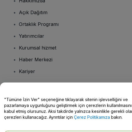
Hakkımızda
Açık Dağıtım
Ortaklık Programı
Yatırımcılar
Kurumsal hizmet
Haber Merkezi
Kariyer
Sorularınız mı var?
"Tümüne İzin Ver" seçeneğine tıklayarak sitenin işlevselliğini ve
pazarlamaya uygunluğunu geliştirmek için çerezlerin kullanılmasını
Yardım Merkezi / Bize Ulaşın
kabul etmiş olursunuz. Aksi takdirde yalnızca kesinlikle gerekli ola
çerezleri kullanacağız. Ayrıntılar için
Çerez Politikamıza
bakın.