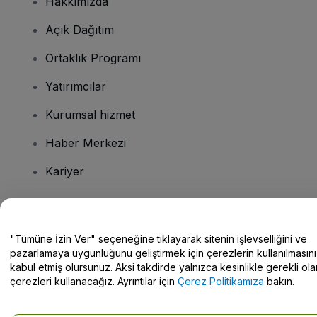
Hakkımızda
Açık Dağıtım
Ortaklık Programı
Yatırımcılar
Kurumsal hizmet
Haber Merkezi
Kariyer
Sorularınız mı var?
"Tümüne İzin Ver" seçeneğine tıklayarak sitenin işlevselliğini ve
pazarlamaya uygunluğunu geliştirmek için çerezlerin kullanılmasını
Yardım Merkezi / Bize Ulaşın
kabul etmiş olursunuz. Aksi takdirde yalnızca kesinlikle gerekli ola
çerezleri kullanacağız. Ayrıntılar için
Çerez Politikamıza
bakın.