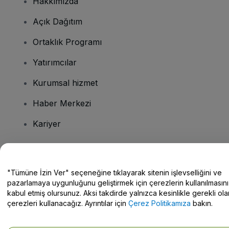
Hakkımızda
Açık Dağıtım
Ortaklık Programı
Yatırımcılar
Kurumsal hizmet
Haber Merkezi
Kariyer
Sorularınız mı var?
"Tümüne İzin Ver" seçeneğine tıklayarak sitenin işlevselliğini ve
pazarlamaya uygunluğunu geliştirmek için çerezlerin kullanılmasını
Yardım Merkezi / Bize Ulaşın
kabul etmiş olursunuz. Aksi takdirde yalnızca kesinlikle gerekli ola
çerezleri kullanacağız. Ayrıntılar için
Çerez Politikamıza
bakın.