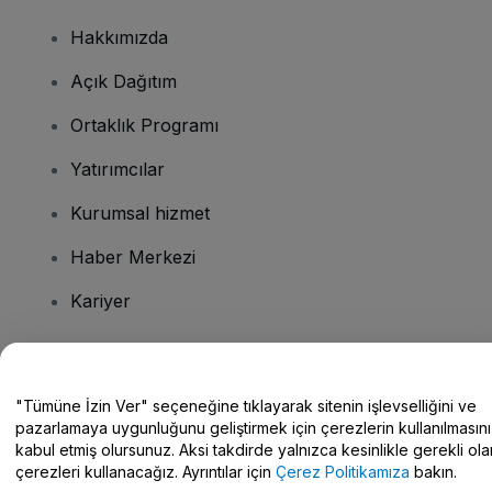
Hakkımızda
Açık Dağıtım
Ortaklık Programı
Yatırımcılar
Kurumsal hizmet
Haber Merkezi
Kariyer
Sorularınız mı var?
"Tümüne İzin Ver" seçeneğine tıklayarak sitenin işlevselliğini ve
pazarlamaya uygunluğunu geliştirmek için çerezlerin kullanılmasını
Yardım Merkezi / Bize Ulaşın
kabul etmiş olursunuz. Aksi takdirde yalnızca kesinlikle gerekli ola
çerezleri kullanacağız. Ayrıntılar için
Çerez Politikamıza
bakın.