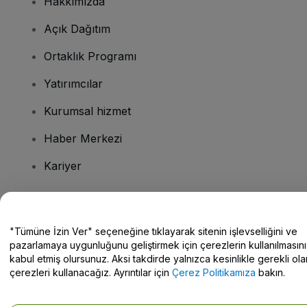
Hakkımızda
Açık Dağıtım
Ortaklık Programı
Yatırımcılar
Kurumsal hizmet
Haber Merkezi
Kariyer
Sorularınız mı var?
"Tümüne İzin Ver" seçeneğine tıklayarak sitenin işlevselliğini ve
pazarlamaya uygunluğunu geliştirmek için çerezlerin kullanılmasını
Yardım Merkezi / Bize Ulaşın
kabul etmiş olursunuz. Aksi takdirde yalnızca kesinlikle gerekli ola
çerezleri kullanacağız. Ayrıntılar için
Çerez Politikamıza
bakın.