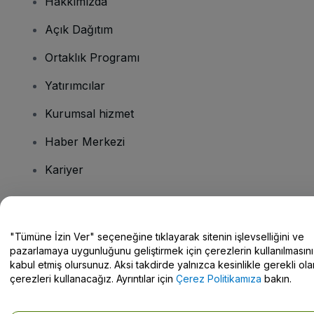
Hakkımızda
Açık Dağıtım
Ortaklık Programı
Yatırımcılar
Kurumsal hizmet
Haber Merkezi
Kariyer
Sorularınız mı var?
"Tümüne İzin Ver" seçeneğine tıklayarak sitenin işlevselliğini ve
pazarlamaya uygunluğunu geliştirmek için çerezlerin kullanılmasını
Yardım Merkezi / Bize Ulaşın
kabul etmiş olursunuz. Aksi takdirde yalnızca kesinlikle gerekli ola
çerezleri kullanacağız. Ayrıntılar için
Çerez Politikamıza
bakın.