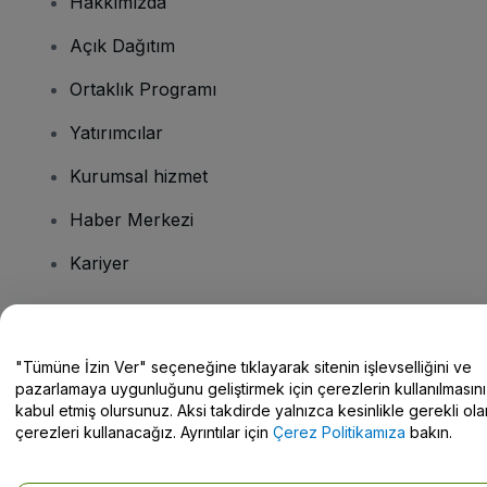
Hakkımızda
Açık Dağıtım
Ortaklık Programı
Yatırımcılar
Kurumsal hizmet
Haber Merkezi
Kariyer
Sorularınız mı var?
"Tümüne İzin Ver" seçeneğine tıklayarak sitenin işlevselliğini ve
pazarlamaya uygunluğunu geliştirmek için çerezlerin kullanılmasını
Yardım Merkezi / Bize Ulaşın
kabul etmiş olursunuz. Aksi takdirde yalnızca kesinlikle gerekli ola
çerezleri kullanacağız. Ayrıntılar için
Çerez Politikamıza
bakın.