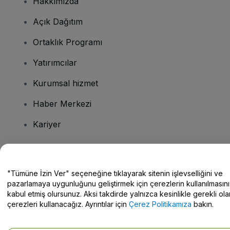
Hakkımızda
Açık Dağıtım
Ortaklık Programı
Yatırımcılar
Kurumsal hizmet
Haber Merkezi
Kariyer
Sorularınız mı var?
"Tümüne İzin Ver" seçeneğine tıklayarak sitenin işlevselliğini ve
pazarlamaya uygunluğunu geliştirmek için çerezlerin kullanılmasını
Yardım Merkezi / Bize Ulaşın
kabul etmiş olursunuz. Aksi takdirde yalnızca kesinlikle gerekli ola
çerezleri kullanacağız. Ayrıntılar için
Çerez Politikamıza
bakın.