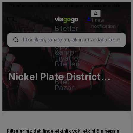
Yeniden satış biletleri nominal değerinin üzerinde olabilir.
1 new
notification
Biletler
-
Konser,
Spor
&amp;
Tiyatro
Biletleri
|
Nickel Plate District
viagogo
Bilet
Amphitheater Parking
Pazarı
Lots (InActive)
Filtreleriniz dahilinde etkinlik yok, etkinliğin hepsini