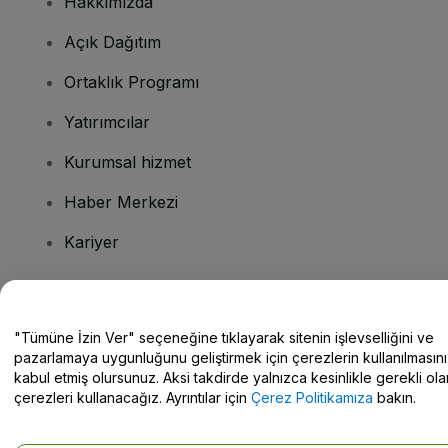
Hakkımızda
Açık Dağıtım
Ortaklık Programı
Yatırımcılar
Kurumsal hizmet
Haber Merkezi
Kariyer
Sorularınız mı var?
"Tümüne İzin Ver" seçeneğine tıklayarak sitenin işlevselliğini ve
pazarlamaya uygunluğunu geliştirmek için çerezlerin kullanılmasını
Yardım Merkezi / Bize Ulaşın
kabul etmiş olursunuz. Aksi takdirde yalnızca kesinlikle gerekli ola
çerezleri kullanacağız. Ayrıntılar için
Çerez Politikamıza
bakın.