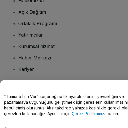
Hakkımızda
Açık Dağıtım
Ortaklık Programı
Yatırımcılar
Kurumsal hizmet
Haber Merkezi
Kariyer
Sorularınız mı var?
"Tümüne İzin Ver" seçeneğine tıklayarak sitenin işlevselliğini ve
pazarlamaya uygunluğunu geliştirmek için çerezlerin kullanılmasını
Yardım Merkezi / Bize Ulaşın
kabul etmiş olursunuz. Aksi takdirde yalnızca kesinlikle gerekli ola
çerezleri kullanacağız. Ayrıntılar için
Çerez Politikamıza
bakın.