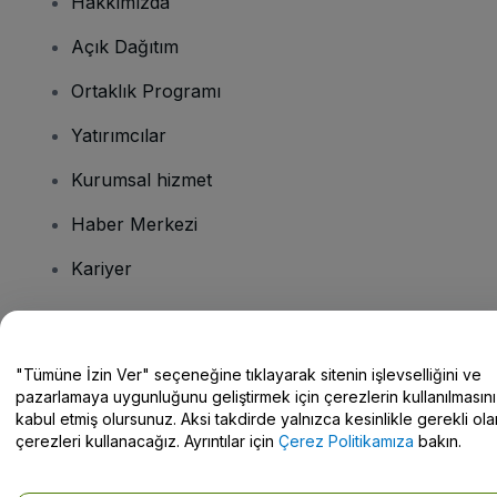
Hakkımızda
Açık Dağıtım
Ortaklık Programı
Yatırımcılar
Kurumsal hizmet
Haber Merkezi
Kariyer
Sorularınız mı var?
"Tümüne İzin Ver" seçeneğine tıklayarak sitenin işlevselliğini ve
pazarlamaya uygunluğunu geliştirmek için çerezlerin kullanılmasını
Yardım Merkezi / Bize Ulaşın
kabul etmiş olursunuz. Aksi takdirde yalnızca kesinlikle gerekli ola
çerezleri kullanacağız. Ayrıntılar için
Çerez Politikamıza
bakın.