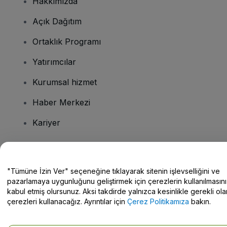
Hakkımızda
Açık Dağıtım
Ortaklık Programı
Yatırımcılar
Kurumsal hizmet
Haber Merkezi
Kariyer
Sorularınız mı var?
"Tümüne İzin Ver" seçeneğine tıklayarak sitenin işlevselliğini ve
pazarlamaya uygunluğunu geliştirmek için çerezlerin kullanılmasını
Yardım Merkezi / Bize Ulaşın
kabul etmiş olursunuz. Aksi takdirde yalnızca kesinlikle gerekli ola
çerezleri kullanacağız. Ayrıntılar için
Çerez Politikamıza
bakın.