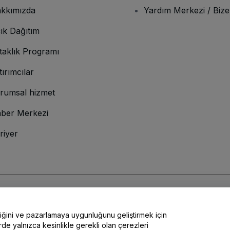
kkımızda
Yardım Merkezi / Bize
ık Dağıtım
taklık Programı
tırımcılar
rumsal hizmet
ber Merkezi
riyer
lamına gelir
ve
Gizlilik Politikası
ve
Çerez Politikası
ve
Mobil Gizlilik Politikası
liğini ve pazarlamaya uygunluğunu geliştirmek için
rde yalnızca kesinlikle gerekli olan çerezleri