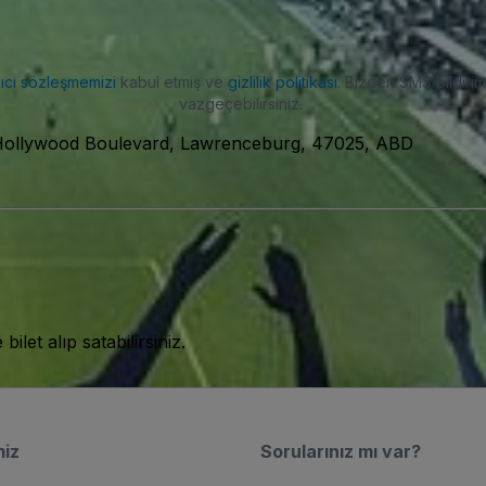
nıcı sözleşmemizi
kabul etmiş ve
gizlilik politikası
. Bizden SMS bildiriml
vazgeçebilirsiniz.
ollywood Boulevard, Lawrenceburg, 47025, ABD
let alıp satabilirsiniz.
miz
Sorularınız mı var?