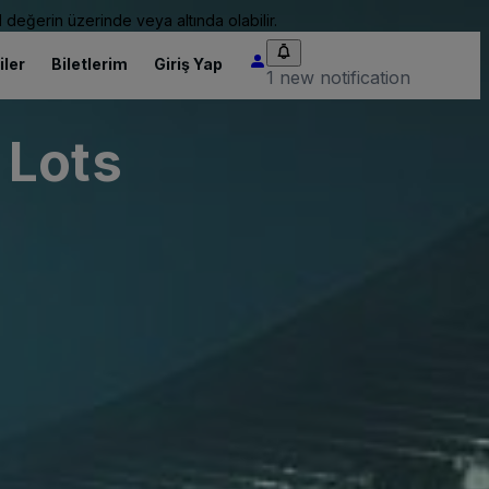
 değerin üzerinde veya altında olabilir.
iler
Biletlerim
Giriş Yap
1 new notification
 Lots