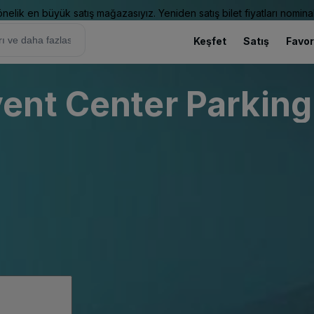
elik en büyük satış mağazasıyız. Yeniden satış bilet fiyatları nominal
Keşfet
Satış
Favor
ent Center Parking