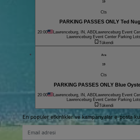
19
Cts
PARKING PASSES ONLY Ted Nug
20:00
Lawrenceburg, IN, ABD
Lawrenceburg Event Cen
Lawrenceburg Event Center Parking Lot
Tükendi
Ara
19
Cts
PARKING PASSES ONLY Blue Oyster
20:00
Lawrenceburg, IN, ABD
Lawrenceburg Event Cen
Lawrenceburg Event Center Parking Lot
Tükendi
En popüler etkinlikler ve kampanyalar e-posta ku
E-
posta
Adresi