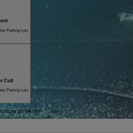
ent
ter Parking Lots
s
 Cult
ter Parking Lots
s
tunuza gönderilsin