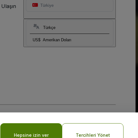
 Ulaşın
Türkiye
Türkçe
US$
Amerikan Doları
Hepsine izin ver
Tercihleri Yönet