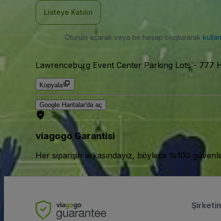
Listeye Katılın
Oturum açarak veya bir hesap oluşturarak
kulla
Lawrenceburg Event Center Parking Lots
-
777 H
Kopyala
Google Haritalar'da aç
viagogo Garantisi
Her siparişin arkasındayız, böylece %100 güvenle bi
Şirketi