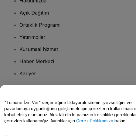
Hakkımızda
Açık Dağıtım
Ortaklık Programı
Yatırımcılar
Kurumsal hizmet
Haber Merkezi
Kariyer
Sorularınız mı var?
"Tümüne İzin Ver" seçeneğine tıklayarak sitenin işlevselliğini ve
pazarlamaya uygunluğunu geliştirmek için çerezlerin kullanılmasını
Yardım Merkezi / Bize Ulaşın
kabul etmiş olursunuz. Aksi takdirde yalnızca kesinlikle gerekli ola
çerezleri kullanacağız. Ayrıntılar için
Çerez Politikamıza
bakın.