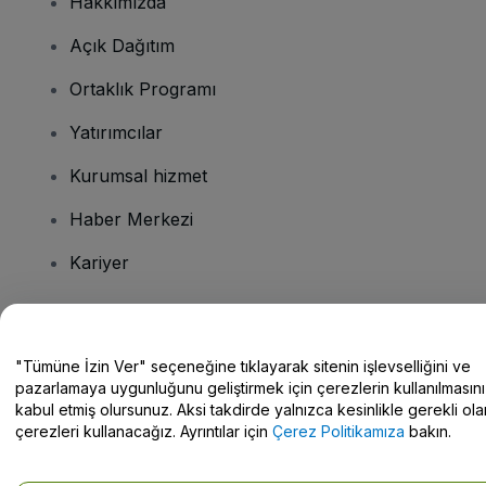
Hakkımızda
Açık Dağıtım
Ortaklık Programı
Yatırımcılar
Kurumsal hizmet
Haber Merkezi
Kariyer
Sorularınız mı var?
"Tümüne İzin Ver" seçeneğine tıklayarak sitenin işlevselliğini ve
pazarlamaya uygunluğunu geliştirmek için çerezlerin kullanılmasını
Yardım Merkezi / Bize Ulaşın
kabul etmiş olursunuz. Aksi takdirde yalnızca kesinlikle gerekli ola
çerezleri kullanacağız. Ayrıntılar için
Çerez Politikamıza
bakın.