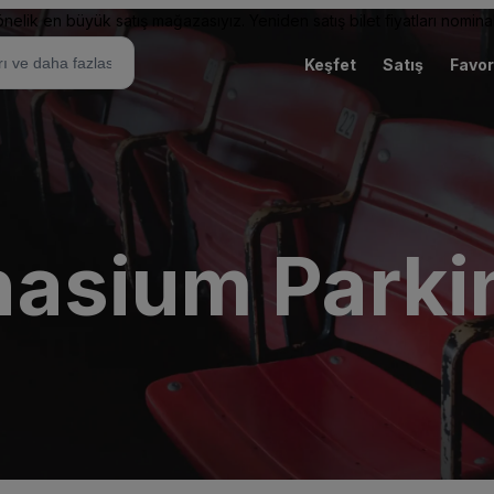
elik en büyük satış mağazasıyız. Yeniden satış bilet fiyatları nominal
Keşfet
Satış
Favor
asium Parki