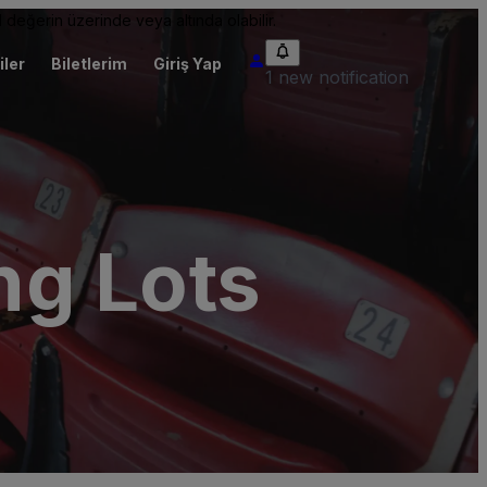
 değerin üzerinde veya altında olabilir.
iler
Biletlerim
Giriş Yap
1 new notification
ng Lots