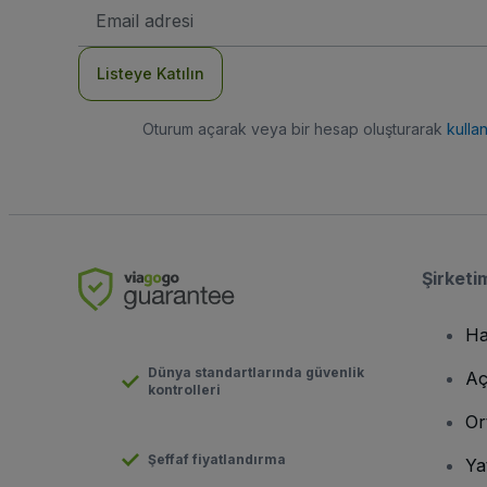
E-
posta
Adresi
Listeye Katılın
Oturum açarak veya bir hesap oluşturarak
kulla
Şirketi
Ha
Dünya standartlarında güvenlik
Aç
kontrolleri
Or
Şeffaf fiyatlandırma
Ya