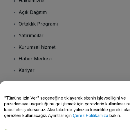
Hakkımızda
Açık Dağıtım
Ortaklık Programı
Yatırımcılar
Kurumsal hizmet
Haber Merkezi
Kariyer
Sorularınız mı var?
"Tümüne İzin Ver" seçeneğine tıklayarak sitenin işlevselliğini ve
pazarlamaya uygunluğunu geliştirmek için çerezlerin kullanılmasını
Yardım Merkezi / Bize Ulaşın
kabul etmiş olursunuz. Aksi takdirde yalnızca kesinlikle gerekli ola
çerezleri kullanacağız. Ayrıntılar için
Çerez Politikamıza
bakın.