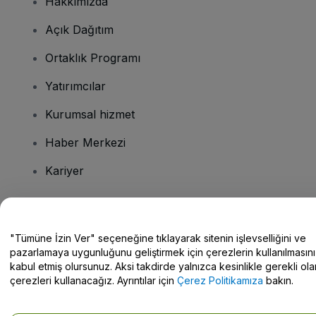
Hakkımızda
Açık Dağıtım
Ortaklık Programı
Yatırımcılar
Kurumsal hizmet
Haber Merkezi
Kariyer
Sorularınız mı var?
"Tümüne İzin Ver" seçeneğine tıklayarak sitenin işlevselliğini ve
pazarlamaya uygunluğunu geliştirmek için çerezlerin kullanılmasını
Yardım Merkezi / Bize Ulaşın
kabul etmiş olursunuz. Aksi takdirde yalnızca kesinlikle gerekli ola
çerezleri kullanacağız. Ayrıntılar için
Çerez Politikamıza
bakın.