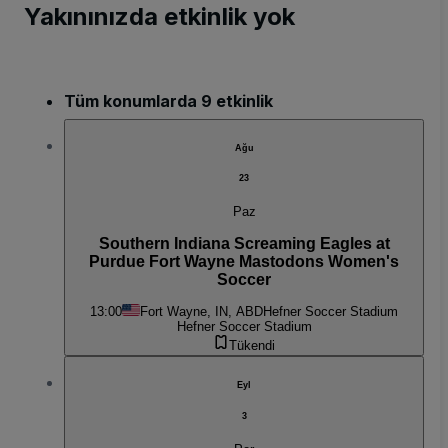
Yakınınızda etkinlik yok
Tüm konumlarda 9 etkinlik
Ağu
23
Paz
Southern Indiana Screaming Eagles at
Purdue Fort Wayne Mastodons Women's
Soccer
13:00
Fort Wayne, IN, ABD
Hefner Soccer Stadium
Hefner Soccer Stadium
Tükendi
Eyl
3