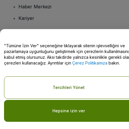
Haber Merkezi
Kariyer
Sorularınız mı var?
"Tümüne İzin Ver" seçeneğine tıklayarak sitenin işlevselliğini ve
pazarlamaya uygunluğunu geliştirmek için çerezlerin kullanılmasını
Yardım Merkezi / Bize Ulaşın
kabul etmiş olursunuz. Aksi takdirde yalnızca kesinlikle gerekli ola
çerezleri kullanacağız. Ayrıntılar için
Çerez Politikamıza
bakın.
Telif hakkı © viagogo GmbH 2026
Şirket Bilgileri
Tercihleri Yönet
Bu web sitesinin kullanımı,
Şartlar ve Koşulların kabul edildiği
anlamına gelir
ve
Gizlilik Politikası
ve
Çerez Politikası
ve
Mobil
Gizlilik Politikası
Kişisel Bilgilerimi Paylaşma/Gizlilik Seçimleriniz
Hepsine izin ver